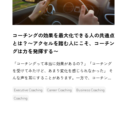
コーチングの効果を最大化できる人の共通点
とは？〜アクセルを踏む人にこそ、コーチン
グは力を発揮する〜
「コーチングって本当に効果があるの？」「コーチング
を受けてみたけど、あまり変化を感じられなかった」 そ
んな声を耳にすることがあります。一方で、コーチング
をきっかけに人生やキャリアを大きく前進させる人も少
Executive Coaching
Career Coaching
Business Coaching
なくありません。こ […]
Coaching