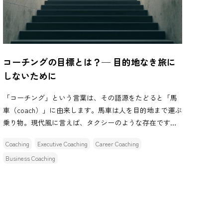
コーチングの目標とは？─ 目的地なき旅に
しないために
「コーチング」という言葉は、その語源をたどると「馬
車（coach）」に由来します。馬車は人を目的地まで運ぶ
乗り物。現代風に言えば、タクシーのような存在です。
タクシーは、行き先が明確だからこそ機能します。「な
Coaching
Executive Coaching
Career Coaching
んとなく移動 […]
Business Coaching