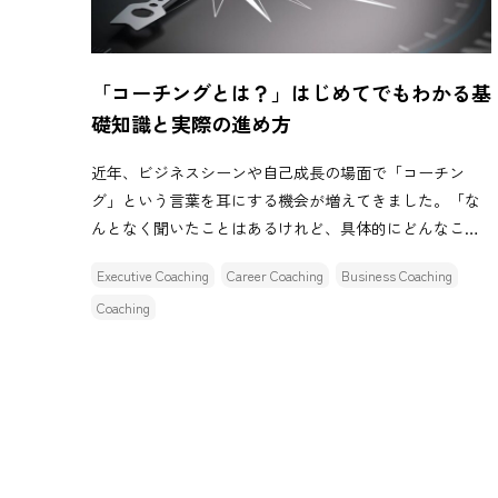
「コーチングとは？」はじめてでもわかる基
礎知識と実際の進め方
近年、ビジネスシーンや自己成長の場面で「コーチン
グ」という言葉を耳にする機会が増えてきました。「な
んとなく聞いたことはあるけれど、具体的にどんなこと
をするのかよく分からない」「コーチングって、アドバ
Executive Coaching
Career Coaching
Business Coaching
イスをもらうこと？」そ […]
Coaching