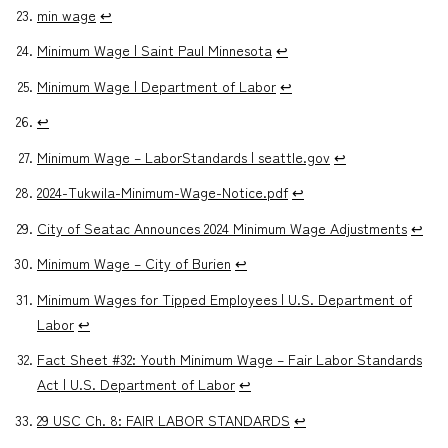
min wage
↩︎
Minimum Wage | Saint Paul Minnesota
↩︎
Minimum Wage | Department of Labor
↩︎
↩︎
Minimum Wage – LaborStandards | seattle.gov
↩︎
2024-Tukwila-Minimum-Wage-Notice.pdf
↩︎
City of Seatac Announces 2024 Minimum Wage Adjustments
↩︎
Minimum Wage – City of Burien
↩︎
Minimum Wages for Tipped Employees | U.S. Department of
Labor
↩︎
Fact Sheet #32: Youth Minimum Wage – Fair Labor Standards
Act | U.S. Department of Labor
↩︎
29 USC Ch. 8: FAIR LABOR STANDARDS
↩︎