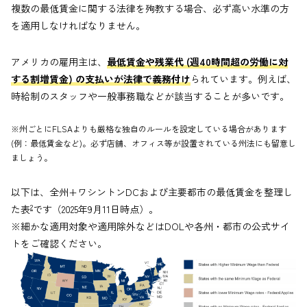
複数の最低賃金に関する法律を殉教する場合、必ず高い水準の方
を適用しなければなりません。
アメリカの雇用主は、
最低賃金や残業代 (週40時間超の労働に対
する割増賃金) の支払いが法律で義務付け
られています。例えば、
時給制のスタッフや一般事務職などが該当することが多いです。
※州ごとにFLSAよりも厳格な独自のルールを設定している場合があります
(例：最低賃金など)。必ず店舗、オフィス等が設置されている州法にも留意し
ましょう。
以下は、全州+ワシントンDCおよび主要都市の最低賃金を整理し
2
た表
です（2025年9月11日時点）。
※細かな適用対象や適用除外などはDOLや各州・都市の公式サイ
トをご確認ください。