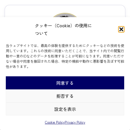
クッキー（Cookie）の使用に
ついて
当ウェブサイトでは、最高の体験を提供するためにクッキーなどの技術を使
用しています。これらの技術に同意いただくことで、当サイト内での閲覧行
執筆者 清野 真輔
動や一意のIDなどのデータを処理することが可能になります。同意いただけ
ない場合や同意を撤回された場合、特定の機能や動作に悪影響を及ぼす可能
Founder & CEO, Cornerstone Strategy LLC
性があります。
同意する
アクセンチュア、デロイトトーマツコンサルティング、AI
拒否する
スタートアップにて、10年以上の組織・人材コンサルティ
ング経験を有する。2024年10月にCornerstone Strategy
設定を表示
LLCを創業し、在米日系企業の人事機能構築、組織・人材
開発を支援
Cookie Policy
Privacy Policy