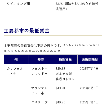
ワイオミング州
$7.25 (州法が$5.15のため連邦
法適用)
主要都市の最低賃金
3
,
4
,
5
,
6
,
7
,
8
,
9
,
10
,
11
,
12
,
13
,
14
,
主要都市の最低賃金は下記の通りです。
15
,
16
,
17
,
18
,
19
,
20
,
21
,
22
,
23
,
24
,
25
,
26
,
27
,
28
,
29
,
30
州
都市
最低賃金
適用開始日
カリフォル
ウェストハ
$19.65
2025年7月1日
ニア州
リウッド市
※ホテル勤
務者は$20.22
マウンテン
$19.20
2025年1月1日
ビュー市
エメリーヴ
$19.90
2025年7月1日