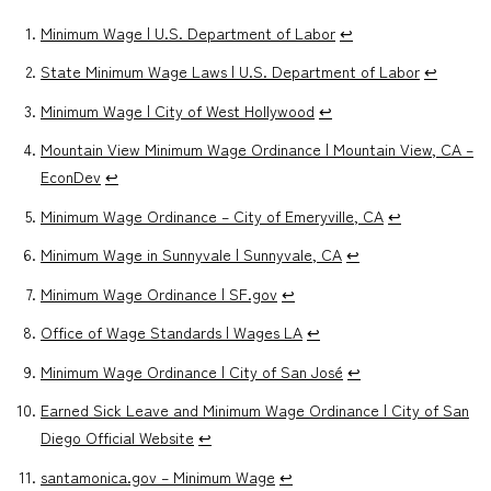
Minimum Wage | U.S. Department of Labor
↩︎
State Minimum Wage Laws | U.S. Department of Labor
↩︎
Minimum Wage | City of West Hollywood
↩︎
Mountain View Minimum Wage Ordinance | Mountain View, CA –
EconDev
↩︎
Minimum Wage Ordinance – City of Emeryville, CA
↩︎
Minimum Wage in Sunnyvale | Sunnyvale, CA
↩︎
Minimum Wage Ordinance | SF.gov
↩︎
Office of Wage Standards | Wages LA
↩︎
Minimum Wage Ordinance | City of San José
↩︎
Earned Sick Leave and Minimum Wage Ordinance | City of San
Diego Official Website
↩︎
santamonica.gov – Minimum Wage
↩︎