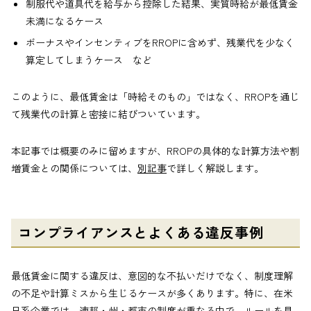
制服代や道具代を給与から控除した結果、実質時給が最低賃金
未満になるケース
ボーナスやインセンティブをRROPに含めず、残業代を少なく
算定してしまうケース など
このように、最低賃金は「時給そのもの」ではなく、RROPを通じ
て残業代の計算と密接に結びついています。
本記事では概要のみに留めますが、RROPの具体的な計算方法や割
増賃金との関係については、
別記事
で詳しく解説します。
コンプライアンスとよくある違反事例
最低賃金に関する違反は、意図的な不払いだけでなく、制度理解
の不足や計算ミスから生じるケースが多くあります。特に、在米
日系企業では、連邦・州・都市の制度が重なる中で、ルールを見