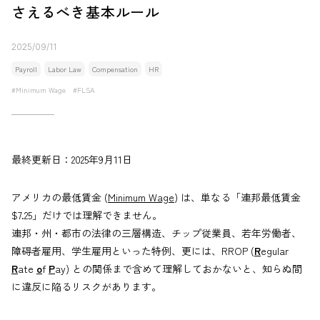
さえるべき基本ルール
2025/09/11
Payroll
Labor Law
Compensation
HR
Minimum Wage
FLSA
最終更新日：2025年9月11日
アメリカの最低賃金 (
Minimum Wage
) は、単なる「連邦最低賃金
$7.25」だけでは理解できません。
連邦・州・都市の法律の三層構造、チップ従業員、若年労働者、
障碍者雇用、学生雇用といった特例、更には、RROP (
R
egular
R
ate
o
f
P
ay) との関係まで含めて理解しておかないと、知らぬ間
に違反に陥るリスクがあります。