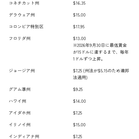
コネチカット州
$16.35
デラウェア州
$15.00
コロンビア特別区
$17.95
フロリダ州
$13.00
※2026年9月30日に最低賃金
が15ドルに達するまで、毎年
1ドルずつ上昇。
ジョージア州
$7.25 (州法が$5.15のため連邦
法適用)
グアム準州
$9.25
ハワイ州
$14.00
アイダホ州
$7.25
イリノイ州
$15.00
インディアナ州
$7.25