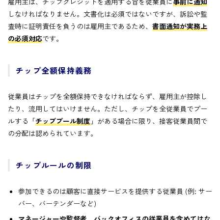
雇用主は、チップクレジットを適用する旨を従業員に
事前に通知
しなければなりません。文書化は必須ではないですが、訴訟や監
査時に証明責任を負うのは雇用主であるため、
書面通知が実務上
の必須対応
です。
チップ全額保持義務
従業員はチップを全額保持できなければならず、雇用主が控除し
たり、流用してはいけません。ただし、チップを全従業員でプー
ルする「
チッププール制度
」がある場合に限り、接客従業員間で
の分配は認められています。
チップルールの制限
参加できるのは顧客に直接サービスを提供する従業員 (例: サー
バー、バーテンダーなど)
マネージャーや監督者、バックオフィスの従業員を含めてはな