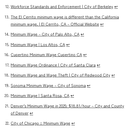
Workforce Standards and Enforcement | City of Berkeley
↩︎
The El Cerrito minimum wage is different than the California
minimum wage. | El Cerrito, CA – Official Website
↩︎
Minimum Wage – City of Palo Alto, CA
↩︎
Minimum Wage | Los Altos, CA
↩︎
Cupertino Minimum Wage Cupertino CA
↩︎
Minimum Wage Ordinance | City of Santa Clara
↩︎
Minimum Wage and Wage Theft | City of Redwood City
↩︎
Sonoma Minimum Wage – City of Sonoma
↩︎
Minimum Wage | Santa Rosa, CA
↩︎
Denver’s Minimum Wage in 2025: $18.81/hour – City and County
of Denver
↩︎
City of Chicago :: Minimum Wage
↩︎