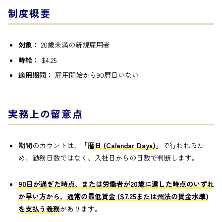
制度概要
対象：
20歳未満の新規雇用者
時給：
$4.25
適用期間：
雇用開始から90暦日いない
実務上の留意点
期間のカウントは、「
暦日 (Calendar Days)
」で行われるた
め、勤務日数ではなく、入社日からの日数で判断します。
90日が過ぎた時点、または労働者が20歳に達した時点のいずれ
か早い方から、通常の最低賃金 ($7.25または州法の賃金水準)
を支払う義務
があります。